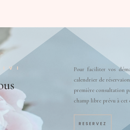
UIVI
Pour faciliter vos dém
calendrier de réservaion
ous
première consultation pa
champ libre prévu à cet e
RESERVEZ