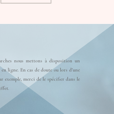
arches nous mettons à disposition un
 en ligne. En cas de doute ou lors d’une
r exemple, merci de le spécifier dans le
ffet.