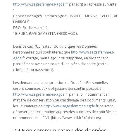
http://www.sagesfemmes-agde.fr
par écrit à l’adresse suivante
:
Cabinet de Sages Femmes Agde – ISABELLE MENIVALE et ELODIE
HARROUE –
DPO, Elodie Harroué
1B RUE NEUVE GAMBETTA 34300 AGDE.
Dans ce cas, l’Utilisateur doit indiquer les Données
Personnelles qu’il souhaiterait que
http://www.sagesfemmes-
agde.fr
corrige, mette à jour ou supprime, en s’identifiant
précisément avec une copie d’une pièce d’identité (carte
d’identité ou passeport).
Les demandes de suppression de Données Personnelles
seront soumises aux obligations qui sont imposées à
http://www.sagesfemmes-agde.fr
par la loi, notamment en
matière de conservation ou d’archivage des documents. Enfin,
les Utilisateurs de
http://www.sagesfemmes-agde.fr
peuvent
déposer une réclamation auprès des autorités de contrôle, et
notamment de la CNIL (https://www.cnil.fr/fr/plaintes).
7.4 Non-communication des données