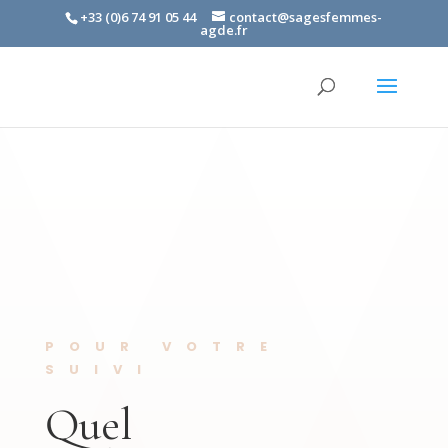
+33 (0)6 74 91 05 44
contact@sagesfemmes-
agde.fr
POUR VOTRE
SUIVI
Quel